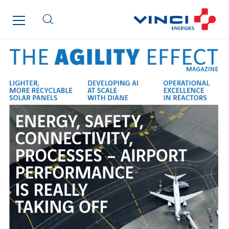
Cegelec Tours Electricité
Cegelec Valenciennes Tertiaire
Cegelec-CSS
Chatenet
Cinodis
City Electric
Clède
Clémançon
Comantec
Comsip
Conductor
Cougar Automation
DECHOW Gebäude.Technik
Degreane Horizon
Dégréane SA