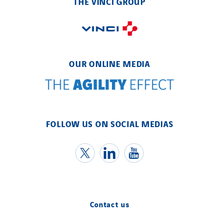
THE VINCI GROUP
Eltek Systems
Emil Lundgren
Enertech
Enfrasys
OUR ONLINE MEDIA
ENSYSTA Refrigeration
Entreprise IEP
FG Synerys
Fournié Grospaud Smart Building
FOLLOW US ON SOCIAL MEDIAS
Fradin Bretton
France Ingénierie Process
Frimeca
Froid14
Gauriau Entreprise
Getelec Guadeloupe
Contact us
Getelec Guyane