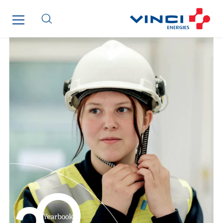
Cegelec Tours Electricité
Cegelec Valenciennes Tertiaire
Cegelec-CSS
Chatenet
Cinodis
City Electric
Clède
Clémançon
Comantec
Comsip
Conductor
Cougar Automation
DECHOW Gebäude.Technik
Degreane Horizon
Dégréane SA