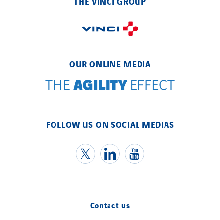
THE VINCI GROUP
Eltek Systems
Emil Lundgren
Enertech
Enfrasys
OUR ONLINE MEDIA
ENSYSTA Refrigeration
Entreprise IEP
FG Synerys
Fournié Grospaud Smart Building
FOLLOW US ON SOCIAL MEDIAS
Fradin Bretton
France Ingénierie Process
Frimeca
Froid14
Gauriau Entreprise
Getelec Guadeloupe
Contact us
Getelec Guyane